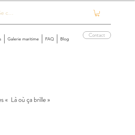
Se connecter
Contact
s
Galerie maritime
FAQ
Blog
es « Là où ça brille »