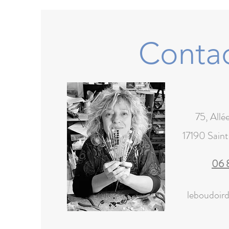
Conta
75, Allé
17190 Sain
06 
leboudoir