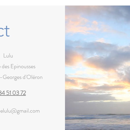
ct
Lulu
e des Epinousses
t-Georges d'Oléron
84 51 03 72
delulu@gmail.com