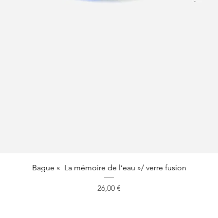
Aperçu rapide
Bague « La mémoire de l’eau »/ verre fusion
Prix
26,00 €