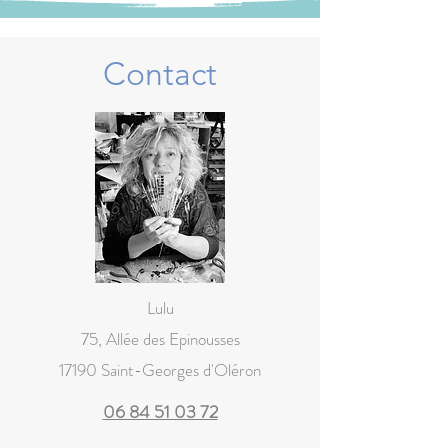
Contact
Lulu
75, Allée des Epinousses
17190 Saint-Georges d'Oléron
06 84 51 03 72