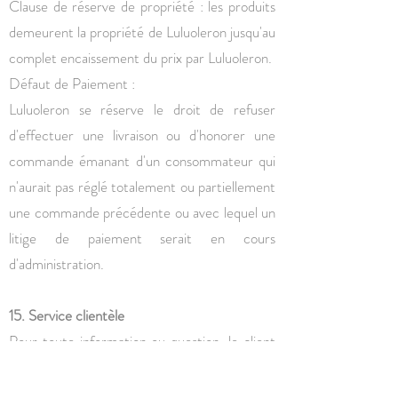
Clause de réserve de propriété : les produits
demeurent la propriété de Luluoleron jusqu'au
complet encaissement du prix par Luluoleron.
Défaut de Paiement :
Luluoleron se réserve le droit de refuser
d'effectuer une livraison ou d'honorer une
commande émanant d'un consommateur qui
n'aurait pas réglé totalement ou partiellement
une commande précédente ou avec lequel un
litige de paiement serait en cours
d'administration.
15. Service clientèle
Pour toute information ou question, le client
peut contacter Luluoleron aux coordonnées
indiquées :