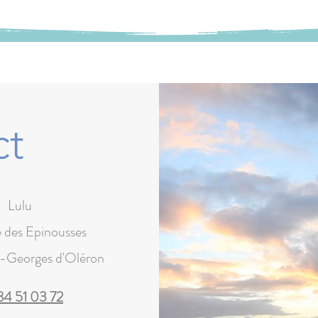
ct
Lulu
e des Epinousses
t-Georges d'Oléron
84 51 03 72