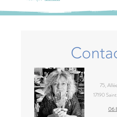
Conta
75, Allé
17190 Sain
06 