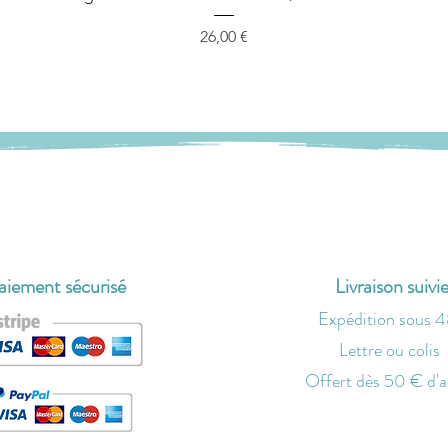
Prix
26,00 €
aiement sécurisé
Livraison suivi
Expédition sous 
Lettre ou colis
O
ffert dès 50 € d'