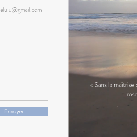
delulu@gmail.com
« Sans la maîtrise 
rose
Envoyer